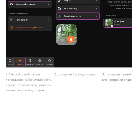
1. Откройте мобильное
2. Выберите Свободные руки.
3. Выберите нужны
приложение «Мой умный дом»,
для настройки опции
перейдите во вкладку Умности и
выберите Умный домофон.