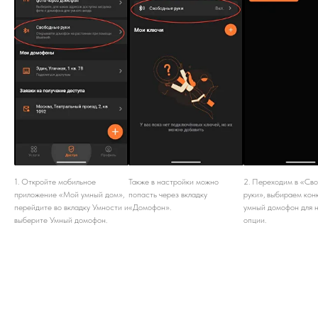
1. Откройте мобильное
Также в настройки можно
2. Переходим в «Св
приложение «Мой умный дом»,
попасть через вкладку
руки», выбираем кон
перейдите во вкладку Умности и
«Домофон».
умный домофон для 
выберите Умный домофон.
опции.