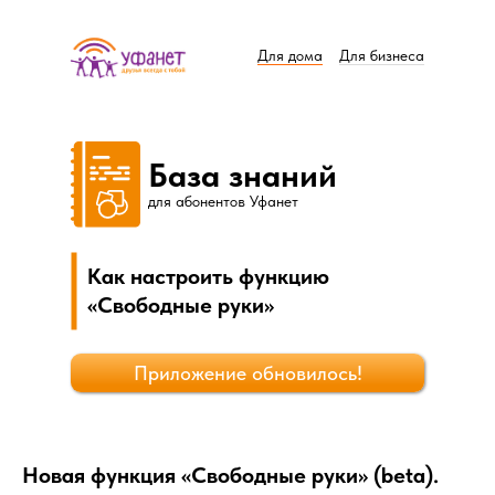
Для дома
Для бизнеса
в приложении Уфанет
База знаний
для абонентов Уфанет
Чат с поддержкой
Как настроить функцию
«Свободные руки»
09388
Приложение обновилось!
бесплатный звонок с Мегафон,
Билайн, МТС, Tota, Е-Мобайл
Поддержка
Новая функция «Свободные руки» (beta).